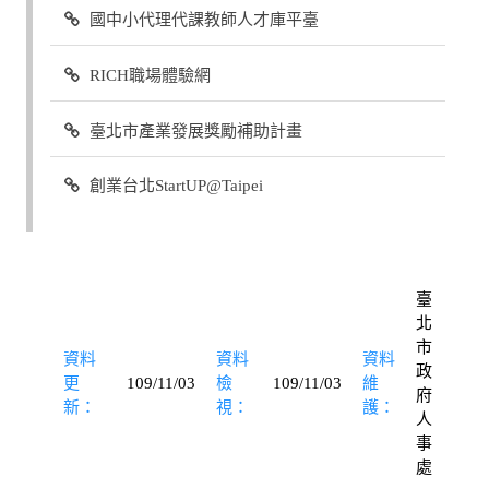
國中小代理代課教師人才庫平臺
RICH職場體驗網
臺北市產業發展獎勵補助計畫
創業台北StartUP@Taipei
臺
北
市
資料
資料
資料
政
更
109/11/03
檢
109/11/03
維
府
新：
視：
護：
人
事
處