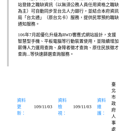
站登錄之職缺資訊（以無須公務人員任用資格之職缺
為主）可自動同步至台北人力銀行，並結合本府資訊
局「台北通」（原台北卡）服務，提供民眾預約職缺
通知服務。
106年7月起優化升級為RWD響應式網站設計，支援
智慧型手機、平板電腦等行動裝置使用，並陸續增加
薪傳人力運用查詢、身障者徵才查詢、原住民族徵才
查詢...等快速篩選查詢服務。
臺
北
市
資料
資料
資料
政
更
109/11/03
檢
109/11/03
維
府
新：
視：
護：
人
事
處